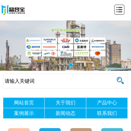
网
站
关
首
于
产
页
我
品
新
们
中
闻
案
心
动
例
公
态
展
示
联
示
通
系
网站首页
关于我们
产品中心
案例展示
新闻动态
联系我们
知
我
们