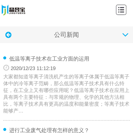
网
站
关
首
公司新闻
于
产
页
我
品
新
低温等离子技术在工业方面的运用
们
中
闻
案
2020/12/23 11:12:19
心
动
例
公
大家都知道等离子清洗机产生的等离子体属于低温等离子
体中的冷等离子范畴，那么低温等离子技术具有什么特
态
展
示
联
征，在工业上又有哪些应用呢？低温等离子技术在应用上
具有两个主要特征：与常规的物理、化学的其他方法相
示
通
系
比，等离子技术具有更高的温度和能量密度；等离子技术
能够产…
知
我
们
进行工业废气处理有怎样的意义？