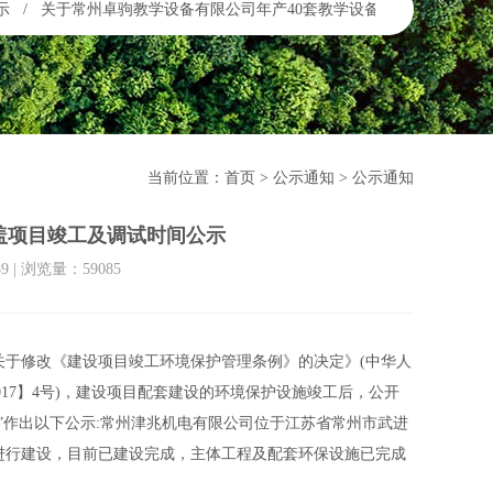
关于常州卓驹教学设备有限公司年产40套教学设备项目竣工及调试时间公
当前位置：
首页
>
公示通知
>
公示通知
盖项目竣工及调试时间公示
59 | 浏览量：
59085
关于修改《建设项目竣工环境保护管理条例》的决定》(中华人
017】4号)，建设项目配套建设的环境保护设施竣工后，公开
”作出以下公示:常州津兆机电有限公司位于江苏省常州市武进
进行建设，目前已建设完成，主体工程及配套环保设施已完成