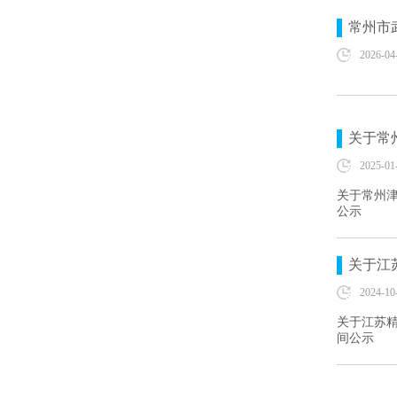
常州市
2026-04
关于常
2025-01
关于常州
公示
关于江
2024-10
关于江苏
间公示