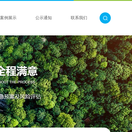
案例展示
公示通知
联系我们
案例展示
公示通知
联系我们