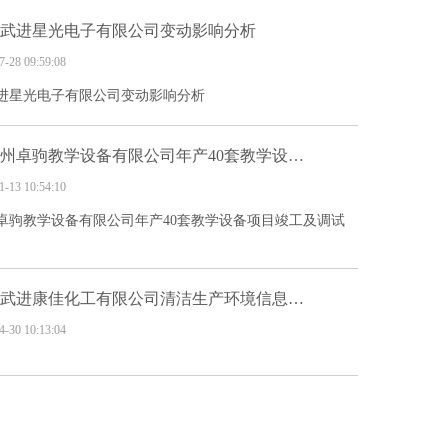
市武进星光电子有限公司变动影响分析
7-28 09:59:08
进星光电子有限公司变动影响分析
州卓驹教学设备有限公司年产40套教学设…
1-13 10:54:10
卓驹教学设备有限公司年产40套教学设备项目竣工及调试
市武进康佳化工有限公司清洁生产环境信息…
4-30 10:13:04