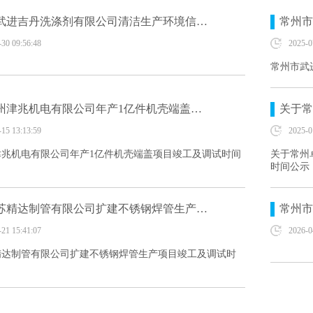
武进吉丹洗涤剂有限公司清洁生产环境信…
常州
-30 09:56:48
2025-0
常州市武
州津兆机电有限公司年产1亿件机壳端盖…
关于常
-15 13:13:59
2025-0
津兆机电有限公司年产1亿件机壳端盖项目竣工及调试时间
关于常州
时间公示
苏精达制管有限公司扩建不锈钢焊管生产…
常州
-21 15:41:07
2026-0
精达制管有限公司扩建不锈钢焊管生产项目竣工及调试时