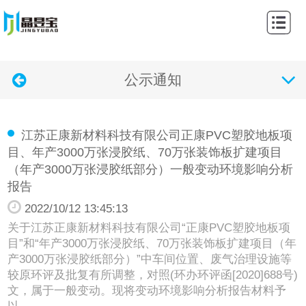
网
站
关
首
公示通知
于
产
页
我
品
新
江苏正康新材料科技有限公司正康PVC塑胶地板项
们
中
闻
案
目、年产3000万张浸胶纸、70万张装饰板扩建项目
（年产3000万张浸胶纸部分）一般变动环境影响分析
心
动
例
公
报告
态
展
示
联
2022/10/12 13:45:13
关于江苏正康新材料科技有限公司“正康PVC塑胶地板项
示
通
系
目”和“年产3000万张浸胶纸、70万张装饰板扩建项目（年
产3000万张浸胶纸部分）”中车间位置、废气治理设施等
知
我
较原环评及批复有所调整，对照(环办环评函[2020]688号)
文，属于一般变动。现将变动环境影响分析报告材料予
们