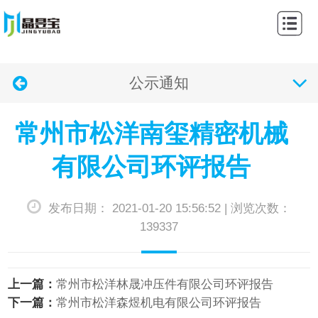
网
站
关
首
公示通知
于
产
页
我
品
新
常州市松洋南玺精密机械
们
中
闻
案
有限公司环评报告
心
动
例
公
发布日期： 2021-01-20 15:56:52 | 浏览次数：
态
展
示
联
139337
示
通
系
知
我
上一篇：
常州市松洋林晟冲压件有限公司环评报告
下一篇：
常州市松洋森煜机电有限公司环评报告
们